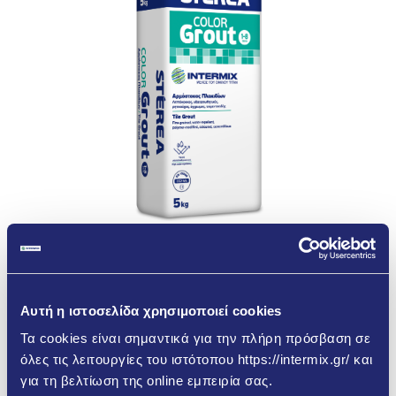
STÉREA COLORGROUT
ΛΕΠΤΟΚΟΚΚΟΣ, ΥΔΑΤΑΠΩΘΗΤΙΚΟΣ,
Αυτή η ιστοσελίδα χρησιμοποιεί cookies
ΡΗΤΙΝΟΥΧΟΣ, ΤΣΙΜΕΝΤΟΕΙΔΗΣ
Τα cookies είναι σημαντικά για την πλήρη πρόσβαση σε
ΑΡΜΟΣΤΟΚΟΣ ΠΛΑΚΙΔΙΩΝ
όλες τις λειτουργίες του ιστότοπου https://intermix.gr/ και
για τη βελτίωση της online εμπειρία σας.
O STEREA ColorGrout είναι ένας λεπτόκοκκος,