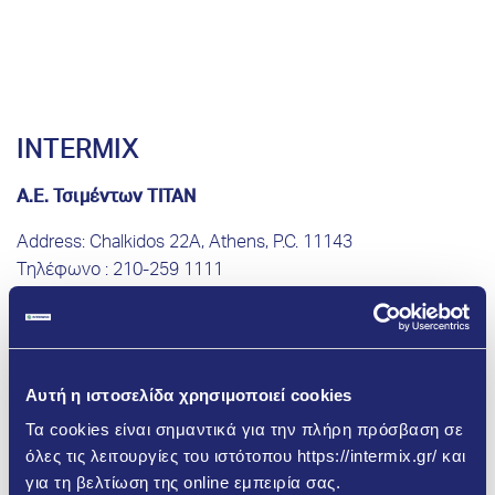
INTERMIX
Α.Ε. Τσιμέντων ΤΙΤΑΝ
Address: Chalkidos 22A, Athens, P.C. 11143
Tηλέφωνο : 210-259 1111
Fax : 210-259 1576
ΑΦΜ : 094057796
Tax Office: FAE Athens
ΓΕΜΗ : 304801000
Αυτή η ιστοσελίδα χρησιμοποιεί cookies
E-mail:
intermix@titan.gr
Τα cookies είναι σημαντικά για την πλήρη πρόσβαση σε
όλες τις λειτουργίες του ιστότοπου https://intermix.gr/ και
για τη βελτίωση της online εμπειρία σας.