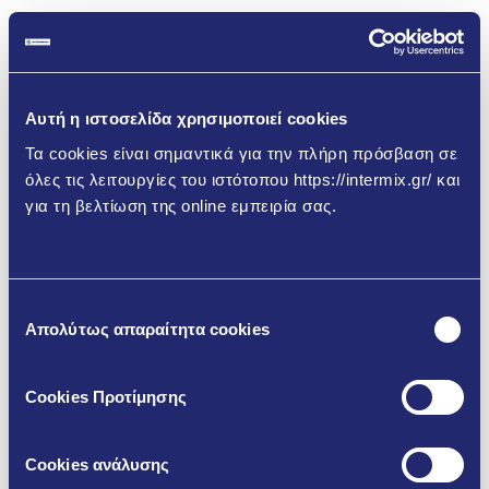
Εγγυημένη ποιότητα, άμεση εξυπηρέτηση και ταχύτητα
εφαρμογής.
Υποστήριξη με ολοκληρωμένα συστήματα τροφοδοσίας
Αυτή η ιστοσελίδα χρησιμοποιεί cookies
υλικού (σιλό και συστήματα αερομεταφοράς) σε
Τα cookies είναι σημαντικά για την πλήρη πρόσβαση σε
οποιοδήποτε σημείο του έργου.
όλες τις λειτουργίες του ιστότοπου https://intermix.gr/ και
για τη βελτίωση της online εμπειρία σας.
Πιστοποιήσεις που υποστηρίζουν τη βιώσιμη δόμηση
Μάθετε περισσότερα
(EPDs, Emicode) συμβάλλοντας στην επίτευξη υψηλής
βαθμολογίας στα συστήματα LEED, BREEAM και DGNB.
Video
Επιλογή
Player
Απολύτως απαραίτητα cookies
συγκατάθεσης
Cookies Προτίμησης
Cookies ανάλυσης