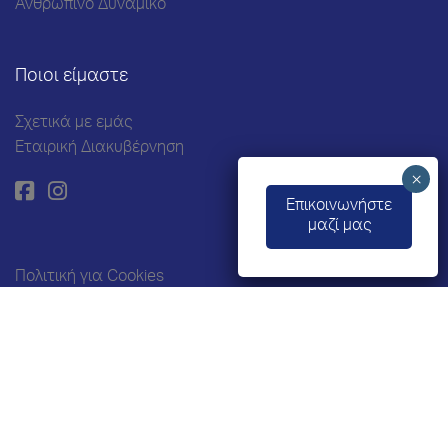
Ανθρώπινο Δυναμικό
Ποιοι είμαστε
Σχετικά με εμάς
Εταιρική Διακυβέρνηση
Eπικοινωνήστε
μαζί μας
Πολιτική για Cookies
Προστασία Προσωπικών
Δεδομένων
Όροι χρήσης
© 2026 INTERMIX
Created by
SCHEMA