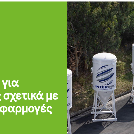
 για
 σχετικά με
 εφαρμογές