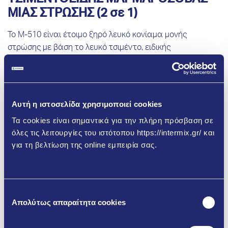
ΜΙΑΣ ΣΤΡΩΣΗΣ (2 σε 1)
Το Μ-510 είναι έτοιμο ξηρό λευκό κονίαμα μονής
στρώσης με βάση το λευκό τσιμέντο, ειδικής
κοκκομετρίας και λευκότητας μάρμαρο και ειδικά
οργανικά βελτιωτικά πρόσμικτα. Για τη χρήση του
απαιτείται μόνο προσθήκη νερού.
Αυτή η ιστοσελίδα χρησιμοποιεί cookies
Περισσότερα
Τα cookies είναι σημαντικά για την πλήρη πρόσβαση σε
όλες τις λειτουργίες του ιστότοπου https://intermix.gr/ και
για τη βελτίωση της online εμπειρία σας.
Μάθετε περισσότερα
Επιλογή
Απολύτως απαραίτητα cookies
συγκατάθεσης