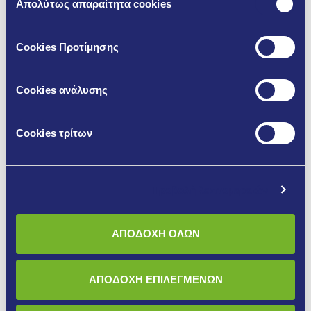
Απολύτως απαραίτητα cookies
συγκατάθεσης
Cookies Προτίμησης
Ανακαλύψτε τις προϊοντικές λύσεις:
Cookies ανάλυσης
K140
Cookies τρίτων
FW120
G120
Προβολή λεπτομερειών
Τα παραπάνω προϊόντα είναι σύμφωνα με τα
Ευρωπαϊκά Πρότυπα
ΕΝ 998-1, ΕΝ 998-2, ΕΝ 12004.
ΑΠΟΔΟΧΗ ΟΛΩΝ
ΑΠΟΔΟΧΗ ΕΠΙΛΕΓΜΕΝΩΝ