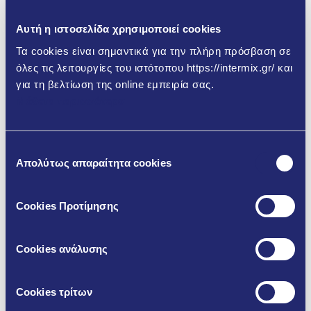
Αυτή η ιστοσελίδα χρησιμοποιεί cookies
Τα cookies είναι σημαντικά για την πλήρη πρόσβαση σε
όλες τις λειτουργίες του ιστότοπου https://intermix.gr/ και
για τη βελτίωση της online εμπειρία σας.
Μάθετε περισσότερα
Υγεία και Ασφάλεια
Επιλογή
Ακολουθώντας τη στρατηγική του Ομίλου ΤΙΤΑΝ για την
Απολύτως απαραίτητα cookies
συγκατάθεσης
Υγεία και την Ασφάλεια στην Εργασία, στην INTERMIX,
ενισχύσαμε μεθοδικά τα συστήματα πρόληψης
ατυχημάτων και προαγωγής της υγείας σε όλο το
Cookies Προτίμησης
φάσμα των δραστηριοτήτων μας, εστιάζοντας σε ένα
ασφαλέστερο εργασιακό περιβάλλον για τους
Cookies ανάλυσης
εργαζόμενους, τους εργολάβους και τους συνεργάτες
μας.
Cookies τρίτων