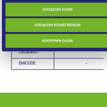
Brochure
ΑΠΟΔΟΧΗ ΟΛΩΝ
EPD -
Περιβαλλοντική
ΑΠΟΔΟΧΗ ΕΠΙΛΕΓΜΕΝΩΝ
Δήλωση
Προϊόντος /
EPD - ERGOSOL
ΑΠΟΡΡΙΨΗ ΟΛΩΝ
Environmental
Product
Declaration
EMICODE
-