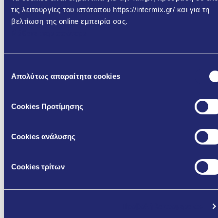
τις λειτουργίες του ιστότοπου https://intermix.gr/ και για τη
TDS - Τεχνικό
βελτίωση της online εμπειρία σας.
Φυλλάδιο /
Μάθετε περισσότερα
-
-
Technical Data
Sheet
Επιλογή
DoP - Δήλωση
Απολύτως απαραίτητα cookies
συγκατάθεσης
DoP -
DoP 
Επίδοσης /
ERGOSOL
ERGOS
Declaration of
(GR)
(ΕΝ)
Cookies Προτίμησης
Performance
SDS -
Cookies ανάλυσης
Δεδομένα
SDS -
SDS 
Ασφαλείας /
ERGOSOL
ERGOS
Cookies τρίτων
Safety Data
(GR)
(EN)
Sheet
Διαφημιστικό
Προβολή λεπτομερειών
Φυλλάδιο -
-