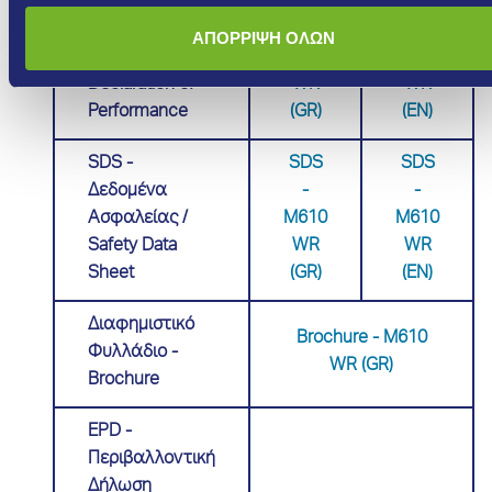
DoP - Δήλωση
DoP -
DoP -
ΑΠΟΡΡΙΨΗ ΟΛΩΝ
Επίδοσης /
M610
M610
Declaration of
WR
WR
Performance
(GR)
(ΕΝ)
SDS -
SDS
SDS
Δεδομένα
-
-
Ασφαλείας /
M610
M610
Safety Data
WR
WR
Sheet
(GR)
(EN)
Διαφημιστικό
Brochure - M610
Φυλλάδιο -
WR (GR)
Brochure
EPD -
Περιβαλλοντική
Δήλωση