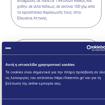
απόχρωση, σε παλέτα 1,44τόνων καθώς και
χύδην, σε σιλό πόλεως, σε ακτίνα 100 χλμ από
το εργοστάσιο παραγωγής τους, στην
Ελευσίνα Αττικής.
Ενδεικτική κατανάλωση: 1,4 – 1,5 Kg/m²/mm.
Εξαρτάται από το είδος του υποστρώματος,
τη μέθοδο, τα εργαλεία και τις συνθήκες
Αυτή η ιστοσελίδα χρησιμοποιεί cookies
εφαρμογής.
Τα cookies είναι σημαντικά για την πλήρη πρόσβαση σε όλε
τις λειτουργίες του ιστότοπου https://intermix.gr/ και για τη
βελτίωση της online εμπειρία σας.
Μάθετε περισσότερα