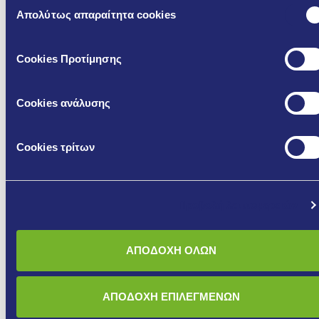
Επιλογή
Απολύτως απαραίτητα cookies
συγκατάθεσης
Cookies Προτίμησης
Cookies ανάλυσης
Κατεβάστε τα σχετικά έντυπα
Cookies τρίτων
M610 WR - ΥΔΑΤΑΠΩΘΗΤΙΚΟΣ, ΕΤΟΙΜΟΣ,
ΤΣΙΜΕΝΤΟΕΙΔΗΣ ΣΟΒΑΣ ΜΙΑΣ ΣΤΡΩΣΗΣ
Προβολή λεπτομερειών
GR
EN
ΑΠΟΔΟΧΗ ΟΛΩΝ
TDS - Τεχνικό
TDS -
TDS -
Φυλλάδιο /
M610
M610
Technical Data
WR
WR
ΑΠΟΔΟΧΗ ΕΠΙΛΕΓΜΕΝΩΝ
Sheet
(GR)
(EN)